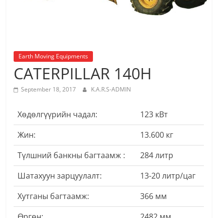
Earth Moving Equipments
CATERPILLAR 140H
September 18, 2017
K.A.R.S-ADMIN
Хөдөлгүүрийн чадал:
123 кВт
Жин:
13.600 кг
Түлшний банкны багтаамж :
284 литр
Шатахуун зарцуулалт:
13-20 литр/цаг
Хутганы багтаамж:
366 мм
Өргөн:
2482 мм