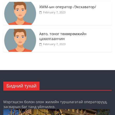
ХММ-ын оператор /Экскаватор/
February 7, 2023
Авто, тоног төхөөрөмжийн
цахилгаанчин
February 7, 2023
Бидний тухай
Мэргэшсэн болон олон жилийн туршлагатай операторууд,
засварын баг танд үйлчилнэ.