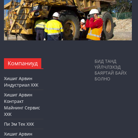
БИД ТАНД
Компаниуд
ҮЙЛЧЛЭХЭД
БАЯРТАЙ БАЙХ
Хишиг Арвин
БОЛНО
Индустриал ХХК
Хишиг Арвин
Контракт
Майнинг Сервис
ХХК
Пи Эм Тек ХХК
Хишиг Арвин