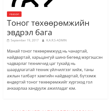
reason
Тоног төхөөрөмжийн
эвдрэл бага
September 19, 2017
K.A.R.S-ADMIN
Манай тоног төхөөрөмжүүд нь чанартай,
найдвартай, харьцангуй шинэ бөгөөд мэргэшсэн
чадварлаг техникчид цаг тухайд нь
шаардлагатай техник үйлчилгээг хийж, таны
ажлын талбарт хамгийн найдвартай, бүтээмж
өндөртэй тоног төхөөрөмжийг хүргэхэд гол
анхаарлаа хандуулж ажилладаг юм.