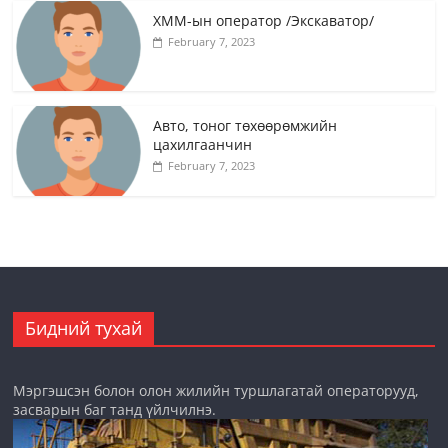
ХММ-ын оператор /Экскаватор/
February 7, 2023
Авто, тоног төхөөрөмжийн
цахилгаанчин
February 7, 2023
Бидний тухай
Мэргэшсэн болон олон жилийн туршлагатай операторууд,
засварын баг танд үйлчилнэ.