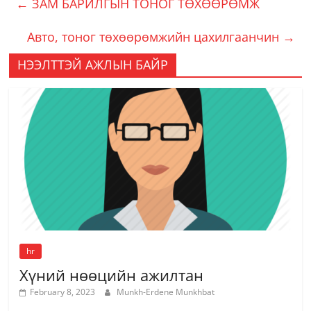
←
ЗАМ БАРИЛГЫН ТОНОГ ТӨХӨӨРӨМЖ
Авто, тоног төхөөрөмжийн цахилгаанчин
→
НЭЭЛТТЭЙ АЖЛЫН БАЙР
hr
Хүний нөөцийн ажилтан
February 8, 2023
Munkh-Erdene Munkhbat