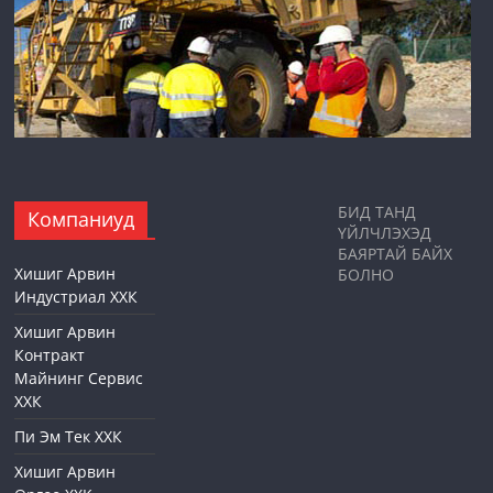
БИД ТАНД
Компаниуд
ҮЙЛЧЛЭХЭД
БАЯРТАЙ БАЙХ
Хишиг Арвин
БОЛНО
Индустриал ХХК
Хишиг Арвин
Контракт
Майнинг Сервис
ХХК
Пи Эм Тек ХХК
Хишиг Арвин